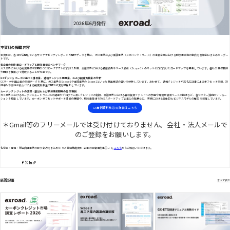
本資料の掲載内容
本資料は、各社が公開しているサステナビリティレポートや開示データを基に、ガス業界および金融業界（メガバンク・リース）の主要企業における脱炭素実務の動向を客観的にまとめたレポー
トです。
各企業の脱炭素ロードマップと数値目標のベンチマーク
ガス業界における削減目標や早期のCO2ピークアウトに向けた計画、金融業界における投融資先やリース資産（Scope3）のネットゼロに向けたロードマップを掲載しています。各社の目標数値
や期限を横並びで比較することが可能です。
GXダッシュボードに基づく排出量、適格クレジット使用量、および削減貢献量の分析
GXリーグ参画企業の実績データを基に、ガス業界のScope1や金融業界のScope2といった排出構造の違いを分析しています。あわせて、適格クレジットや非化石証書によるオフセット実績、設
備導入や燃料転換などによる削減貢献量の開示状況を可視化しています。
カーボンクレジットの調達・創出および新規事業開発の具体事例
ガス業界におけるカーボンニュートラルLNGの調達やプログラム型J-クレジットの創出、金融業界における森林投資ファンドへの参画や環境配慮型リースの提供など、各セクター独自のソリュー
ションを掲載しています。カーボンオフセットサポート融資の展開や、脱炭素技術を持つスタートアップ企業との提携など、実務における具体的なビジネスモデルの解説を網羅しています。
GX事例資料集②の詳細はこちら
＊Gmail等のフリーメールでは受け付けておりません。会社・法人メールで
のご登録をお願いします。
化学品・電機・総合商社業界の取り組みをまとめた「GX関連基礎資料 -企業の取組事例集①-」も
こちら
からご確認いただけます。
新着記事
すべて表示