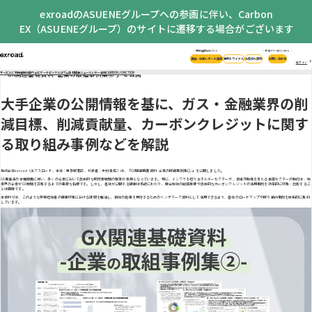
exroadのASUENEグループへの参画に伴い、Carbon
EX（ASUENEグループ）のサイトに遷移する場合がございます
ホーム
・
トピックス
・
「GX関連基礎資料 -企業の取組事例集②-」を公開
＼ 市場調査結果はこちら ／
＼ 料金プランはこちらから ／
調査・分析レポート販売
無料トライアル
お役立ち資料
お問い合わせ
投稿日: 2026年6月30日
更新日: 2026年6月30日
ログイン
「GX関連基礎資料 -企業の取組事例集②-」を公開
サービス
ご利用者様の声
ウェビナー
トピックス
コラム
会社概要
ニュースレター登録
CARBON JUNCTION
大手企業の公開情報を基に、ガス・金融業界の削
減目標、削減貢献量、カーボンクレジットに関す
る取り組み事例などを解説
株式会社exroad（エクスロード、本社：東京都港区、代表者：木村 圭佑）は、『GX関連基礎資料 -企業の取組事例集②-』を公開しました。
GX推進法の本格稼働に伴い、多くの企業において具体的な脱炭素戦略の策定が急務となっています。特に、インフラを担うエネルギーセクターや、資金流動性を支える金融セクターの動向は、他
業界の企業がGX戦略を立案する上での重要な指標です。しかし、各社が公開する情報は多岐にわたり、競合他社の削減目標や具体的なカーボンクレジットの活用事例を効率的に収集・比較するこ
とは困難です。
本資料では、このような実務担当者の情報収集における課題を解消し、自社の施策を検討するためのベンチマーク資料として活用できるよう、各社のロードマップや取り組み事例を体系的に集約
しています。